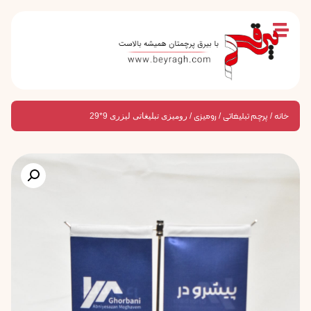
خانه
پرچم تبلیغاتی
رومیزی
/
/
/ رومیزی تبلیغاتی لیزری 9*29