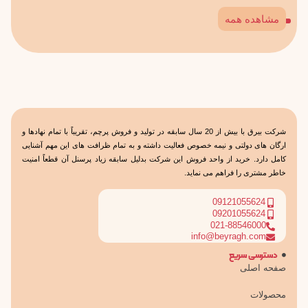
مشاهده همه
3
2
1
شركت بیرق با بیش از 20 سال سابقه در تولید و فروش پرچم، تقریباً با تمام نهادها و
ارگان های دولتی و نیمه خصوص فعالیت داشته و به تمام ظرافت های این مهم آشنایی
كامل دارد. خرید از واحد فروش این شركت بدلیل سابقه زیاد پرسنل آن قطعاً امنیت
خاطر مشتری را فراهم می نماید.
09121055624
09201055624
021-88546000
info@beyragh.com
دسترسی سریع
صفحه اصلی
محصولات