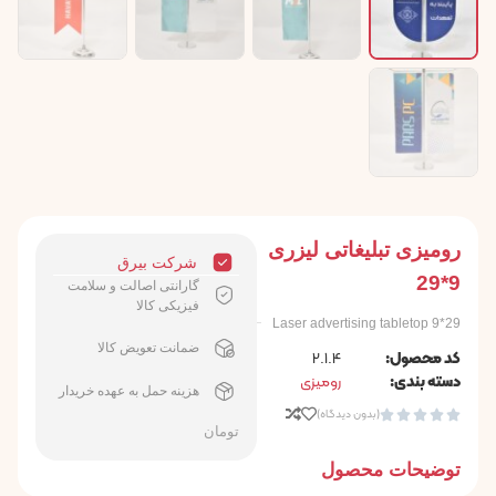
رومیزی تبلیغاتی لیزری
شرکت بیرق
9*29
گارانتی اصالت و سلامت
فیزیکی کالا
Laser advertising tabletop 9*29
ضمانت تعویض کالا
کد محصول:
2.1.4
دسته بندی:
رومیزی
هزینه حمل به عهده خریدار
(بدون دیدگاه)





تومان
توضیحات محصول